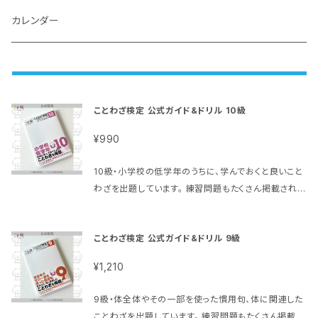
カレンダー
ことわざ検定 公式ガイド&ドリル 10級
¥990
10級・小学校の低学年のうちに、学んでおくと良いこと
わざを出題しています。 練習問題もたくさん掲載されて
います。 こと犬くんのイラスト盛りだくさんで、楽しく学
べます。 【セット購入で送料分がお得に！】 公式ガイド&
ことわざ検定 公式ガイド&ドリル 9級
ドリル＋過去問題３冊セット https://kotoken.offici
al.ec/items/48335702 単行本（ソフトカバー）: 14
¥1,210
3ページ 出版社: シンコーミュージック (2013/4/26)
言語 日本語 ISBN-10: 4401638328 ISBN-13: 97
9級・体全体やその一部を使った慣用句、体に関連した
8-4401638321 発売日： 2023/8/4 商品パッケージ
ことわざを出題しています。 練習問題もたくさん掲載さ