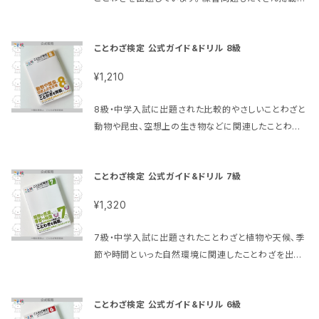
の寸法: 20.8 x 14.8 x 1.2 cm ※送料改訂に伴い、送
れています。 【セット購入で送料分がお得に！】 公式ガ
料が一律200円となります
イド&ドリル＋過去問題３冊セット https://kotoken.
ことわざ検定 公式ガイド&ドリル 8級
official.ec/items/56140180 単行本（ソフトカバ
ー）: 143ページ 出版社: シンコーミュージック (201
¥1,210
3/4/26) 言語 日本語 ISBN-10: 4401638336 ISB
N-13: 978-4401638338 発売日： 2023/1/15 商
8級・中学入試に出題された比較的やさしいことわざと
品パッケージの寸法: 21 x 14.8 x 1.6 cm ※送料改訂
動物や昆虫、空想上の生き物などに関連したことわざ
に伴い、送料が一律200円となります
を出題しています。 練習問題もたくさん掲載されていま
す。 【セット購入で送料分がお得に！】 公式ガイド&ドリ
ことわざ検定 公式ガイド&ドリル 7級
ル＋過去問題３冊セット https://kotoken.official.e
c/items/56140380 単行本（ソフトカバー）: 143ペ
¥1,320
ージ 出版社: シンコーミュージック (2013/4/26) 言
語 日本語 ISBN-10: 4401638344 ISBN-13: 978
7級・中学入試に出題されたことわざと植物や天候、季
-4401638345 発売日： 2013/4/26 商品パッケージ
節や時間といった自然環境に関連したことわざを出題
の寸法: 20.8 x 14.8 x 1.6 cm ※送料改訂に伴い、送
しています。 練習問題もたくさん掲載されています。
料が一律200円となります
【セット購入で送料分がお得に！】 公式ガイド&ドリル＋
ことわざ検定 公式ガイド&ドリル 6級
過去問題３冊セット https://kotoken.official.ec/it