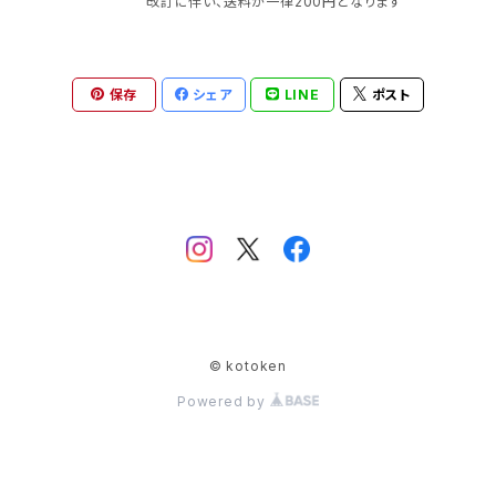
改訂に伴い、送料が一律200円となります
59ページ 出版社: シンコーミュージック (2013/4/2
6) 言語 日本語 ISBN-10: 4401638379 ISBN-13:
978-4401638376 発売日： 2023/8/4 商品パッケ
保存
ージの寸法: 20.8 x 15 x 1.2 cm ※送料改訂に伴い、
シェア
LINE
ポスト
送料が一律200円となります
© kotoken
Powered by