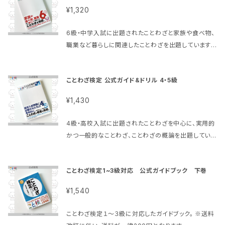
ems/56140404 単行本（ソフトカバー）: 159ページ
¥1,320
出版社: シンコーミュージック (2013/4/26) 言語 日
本語 ISBN-10: 4401638352 ISBN-13: 978-440
6級・中学入試に出題されたことわざと家族や食べ物、
1638352 発売日： 2013/4/26 商品パッケージの寸
職業など暮らしに関連したことわざを出題しています。
法: 21 x 14.8 x 1.4 cm ※送料改訂に伴い、送料が一
練習問題もたくさん掲載されています。 【セット購入で
律200円となります
送料分がお得に！】 公式ガイド&ドリル＋過去問題３冊
ことわざ検定 公式ガイド&ドリル 4・5級
セット https://kotoken.official.ec/items/56140
427 単行本（ソフトカバー）: 143ページ 出版社: シン
¥1,430
コーミュージック (2013/4/26) 言語 日本語 ISBN-1
0: 4401638360 ISBN-13: 978-4401638369
4級・高校入試に出題されたことわざを中心に、実用的
発売日： 2013/4/26 商品パッケージの寸法: 21 x 15
かつ一般的なことわざ、ことわざの概論を出題していま
x 1 cm ※送料改訂に伴い、送料が一律200円となり
す。 5級・高校入試に出題されたことわざを中心に、現
ます
代常用される基本的なことわざを出題しています。 練
ことわざ検定1~3級対応 公式ガイドブック 下巻
習問題もたくさん掲載されています。 【セット購入で送
料分がお得に！】 公式ガイド&ドリル＋過去問題３冊セ
¥1,540
ット 【5級セット】 https://kotoken.official.ec/ite
ms/56140540 【4級セット】 https://kotoken.offi
ことわざ検定１～３級に対応したガイドブック。 ※送料
cial.ec/items/56140646 単行本（ソフトカバー）: 1