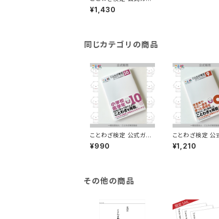
ド&ドリル 4・5級
¥1,430
同じカテゴリの商品
ことわざ検定 公式ガイ
ことわざ検定 公
ド&ドリル 10級
ド&ドリル 9級
¥990
¥1,210
その他の商品