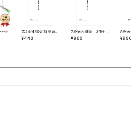
セット
第44回2級試験問題
7級過去問題 3冊セッ
8級過
通常版
ト
ト
¥440
¥990
¥99