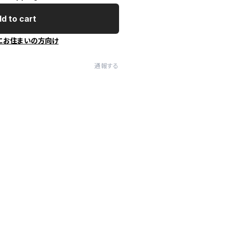
d to cart
にお住まいの方向け
通報する