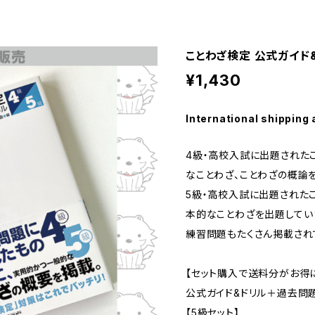
ことわざ検定 公式ガイド&
¥1,430
International shipping 
4級・高校入試に出題された
なことわざ、ことわざの概論
5級・高校入試に出題された
本的なことわざを出題してい
練習問題もたくさん掲載され
【セット購入で送料分がお得に
公式ガイド&ドリル＋過去問
【5級セット】