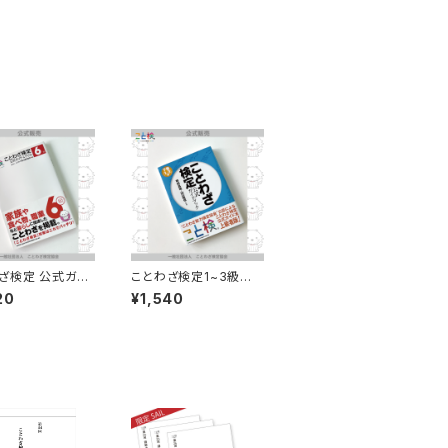
ざ検定 公式ガイ
ことわざ検定1~3級対
リル 6級
応 公式ガイドブック
20
¥1,540
下巻